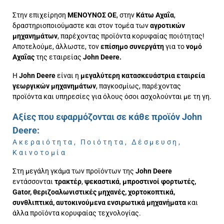
Στην επιχείρηση
ΜΕΝΟΥΝΟΣ ΟΕ
, στην
Κάτω Αχαΐα
,
δραστηριοποιούμαστε και στον τομέα των
αγροτικών
μηχανημάτων
, παρέχοντας προϊόντα κορυφαίας ποιότητας!
Αποτελούμε, άλλωστε, τον
επίσημο συνεργάτη
για το
νομό
Αχαΐας
της εταιρείας
John Deere.
Η
John Deere
είναι η
μεγαλύτερη κατασκευάστρια εταιρεία
γεωργικών μηχανημάτων
, παγκοσμίως, παρέχοντας
προϊόντα και υπηρεσίες για όλους όσοι ασχολούνται με τη γη.
Αξίες που εφαρμόζονται σε κάθε προϊόν John
Deere:
Ακεραιότητα, Ποιότητα, Δέσμευση,
Καινοτομία
Στη μεγάλη γκάμα των προϊόντων της
John Deere
εντάσσονται
τρακτέρ
,
ψεκαστικά
,
μπροστινοί φορτωτές,
Gator, θεριζοαλωνιστικές μηχανές, χορτοκοπτικά,
συνθλιπτικά, αυτοκινούμενα ενσιρωτικά μηχανήματα
και
άλλα προϊόντα κορυφαίας τεχνολογίας.