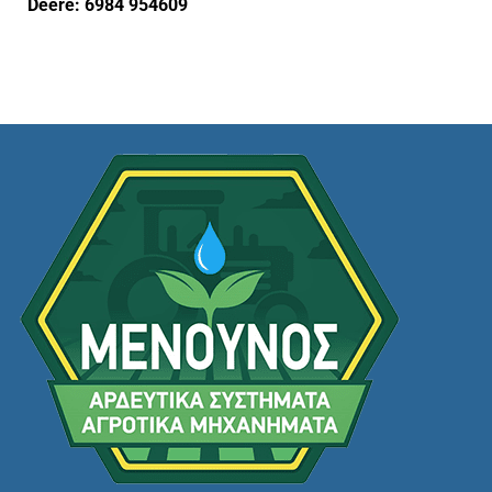
Deere: 6984 954609