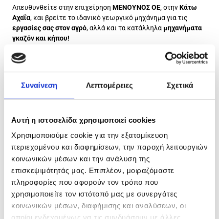
Απευθυνθείτε στην επιχείρηση
ΜΕΝΟΥΝΟΣ ΟΕ
, στην
Κάτω
Αχαΐα
, και βρείτε το ιδανικό γεωργικό μηχάνημα για τις
εργασίες σας στον αγρό
, αλλά και τα κατάλληλα
μηχανήματα
γκαζόν και κήπου!
Αναλαμβάνουμε, επίσης, το
service αγροτικών μηχανημάτων
,
ενώ διαθέτουμε και ανταλλακτικά John Deere.
Στο πλαίσιο των παροχών μας και για τη βέλτιστη
δυνατή εξυπηρέτησή σας, διαθέτουμε και
κινητό
Συναίνεση
Λεπτομέρειες
Σχετικά
συνεργείο επισκευής αγροτικών μηχανημάτων!
Αυτή η ιστοσελίδα χρησιμοποιεί cookies
Χρησιμοποιούμε cookie για την εξατομίκευση
περιεχομένου και διαφημίσεων, την παροχή λειτουργιών
κοινωνικών μέσων και την ανάλυση της
επισκεψιμότητάς μας. Επιπλέον, μοιραζόμαστε
πληροφορίες που αφορούν τον τρόπο που
χρησιμοποιείτε τον ιστότοπό μας με συνεργάτες
κοινωνικών μέσων, διαφήμισης και αναλύσεων, οι
οποίοι ενδεχομένως να τις συνδυάσουν με άλλες