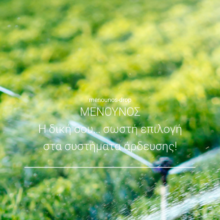
menounos-drop
ΜΕΝΟΥΝΟΣ
Η δική σου… σωστή επιλογή
στα συστήματα άρδευσης!